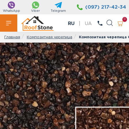
(097) 217-42-34
WhatsApp
Viber
Telegram
0
RU
|
UA
Композитная черепица
Композитная черепица G
Главная