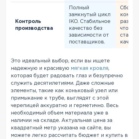
Полный
Сборка
замкнутый цикл
компон
Контроль
IKO. Стабильное
разных
производства
качество без
что мо
зависимости от
стабил
поставщиков.
качеств
Это идеальный выбор, если вы ищете
надежную и красивую
мягкая кровля
,
которая будет радовать глаз и безупречно
служить десятилетиями. Даже сложные
элементы, такие как коньковый узел или
примыкание к трубе, выглядят с этой
черепицей аккуратно и герметично. Весь
необходимый объем материала уже в
наличии на складе. Актуальная цена за
квадратный метр указана на сайте, вы
можете легко рассчитать бюджет и купить в