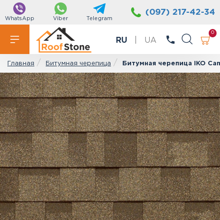
(097) 217-42-34
WhatsApp
Viber
Telegram
0
RU
|
UA
Битумная черепица
Битумная черепица IKO Ca
Главная