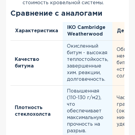
стоимость кровельной системы.
Сравнение с аналогами
IKO Cambridge
Характеристика
Дешев
Weatherwood
Окисленный
Обычны
битум - высокая
немод
Качество
теплостойкость,
битум,
битума
завершенные
«старе
хим. реакции,
солнце
долговечность.
Повышенная
(110-130 г/м2),
Часто 
что
границ
Плотность
обеспечивает
(около 
стеклохолста
максимальную
ниже д
прочность на
удешев
разрыв.