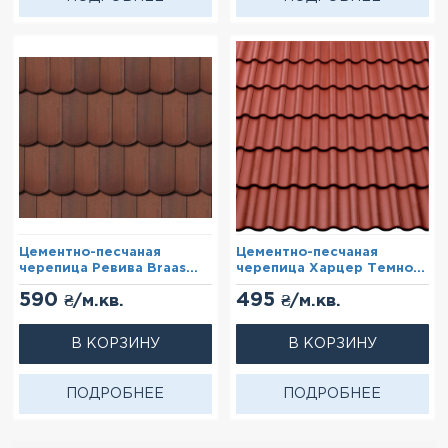
Цементно-песчаная
Цементно-песчаная
черепица Ревива Braas
черепица Харцер Темно-
Коричневый
красный (Lumino)
590
495
₴/м.кв.
₴/м.кв.
В КОРЗИНУ
В КОРЗИНУ
ПОДРОБНЕЕ
ПОДРОБНЕЕ