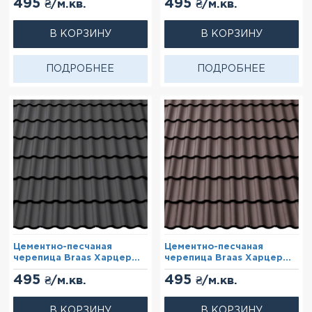
495
495
₴/м.кв.
₴/м.кв.
(Cisar)
(Cisar)
В КОРЗИНУ
В КОРЗИНУ
ПОДРОБНЕЕ
ПОДРОБНЕЕ
Цементно-песчаная
Цементно-песчаная
черепица Braas Харцер
черепица Braas Харцер
Графит
Коричневый
495
495
₴/м.кв.
₴/м.кв.
В КОРЗИНУ
В КОРЗИНУ