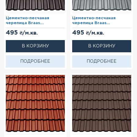
Цементно-песчаная
Цементно-песчаная
черепица Braas
черепица Braas
Франкфурт Графит (Cisar)
Франкфурт Графит
495
495
₴/м.кв.
₴/м.кв.
(Lumino)
В КОРЗИНУ
В КОРЗИНУ
ПОДРОБНЕЕ
ПОДРОБНЕЕ