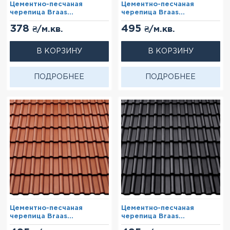
Цементно-песчаная
Цементно-песчаная
черепица Braas
черепица Braas
Франкфурт Каштан (Cisar)
Франкфурт Коричневый
378
495
₴/м.кв.
₴/м.кв.
(Lumino)
В КОРЗИНУ
В КОРЗИНУ
ПОДРОБНЕЕ
ПОДРОБНЕЕ
Цементно-песчаная
Цементно-песчаная
черепица Braas
черепица Braas
Франкфурт Красный
Франкфурт Черный