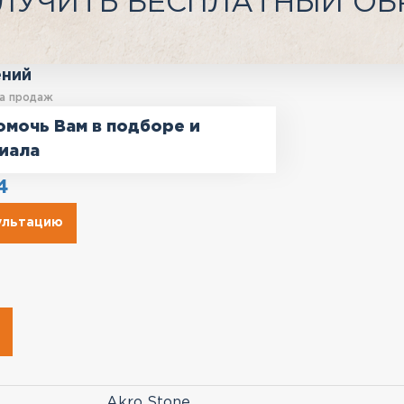
ЛУЧИТЬ БЕСПЛАТНЫЙ ОБ
ений
а продаж
омочь Вам в подборе и
иала
4
сультацию
Akro Stone