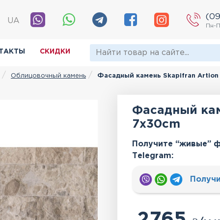
(09
|
UA
Пн-П
ТАКТЫ
СКИДКИ
Облицовочный камень
Фасадный камень Skapifran Artio
Фасадный кам
7x30cm
Получите “живые” ф
Тelegram:
Получи
2765