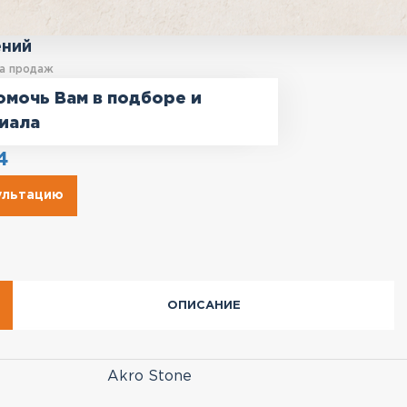
ений
а продаж
омочь Вам в подборе и
иала
4
сультацию
ОПИСАНИЕ
Akro Stone