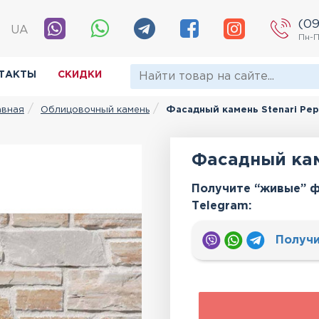
(09
|
UA
Пн-П
ТАКТЫ
СКИДКИ
Облицовочный камень
Фасадный камень Stenari Pe
авная
Фасадный кам
Получите “живые” ф
Тelegram:
Получи