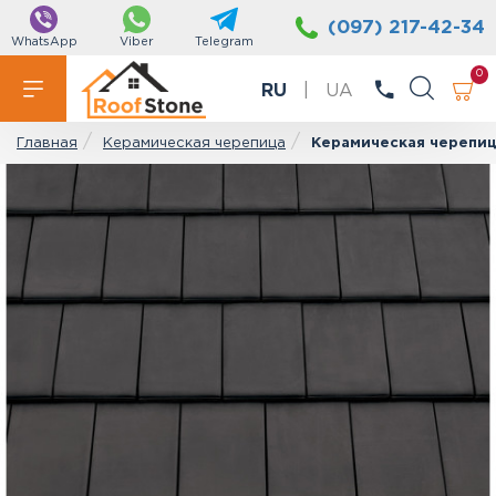
(097) 217-42-34
WhatsApp
Viber
Telegram
0
RU
|
UA
Керамическая черепица
Керамическая черепица
Главная