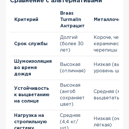
Сравнение с альтернативами
Braas
Критерий
Turmalin
Металлочере
Антрацит
Долгий
Короче, чем у
Срок службы
(более 30
керамической
лет)
черепицы
Шумоизоляция
Высокая
Низкая (высо
во время
(отличная)
уровень шума
дождя
Высокая
Устойчивость
(ангоб
Средняя (мож
к выцветанию
сохраняет
выцветать)
на солнце
цвет)
Нагрузка на
Средняя
Низкая (очень
стропильную
(4,4 кг/
лёгкая)
систему
шт)