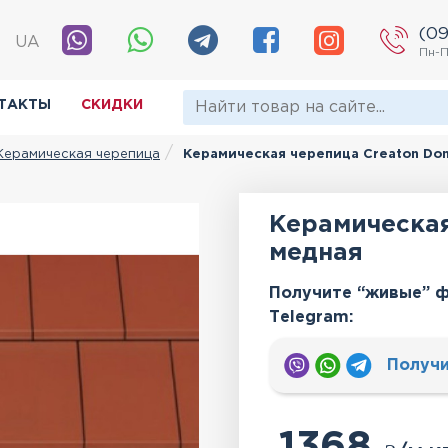
(09
|
UA
Пн-П
ТАКТЫ
СКИДКИ
Керамическая черепица
Керамическая черепица Creaton Do
Керамическая
медная
Получите “живые” ф
Тelegram:
Получи
1368