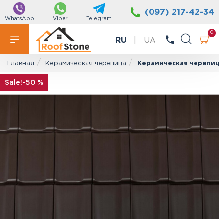
(097) 217-42-34
WhatsApp
Viber
Telegram
0
RU
|
UA
Керамическая черепица
Керамическая черепиц
Главная
-50 %