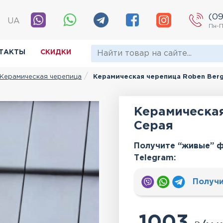
(09
|
UA
Пн-П
ТАКТЫ
СКИДКИ
Керамическая черепица
Керамическая черепица Roben Ber
Керамическа
Серая
Получите “живые” ф
Тelegram:
Получи
1003