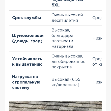
5XL
Очень высокий,
Срок службы
Средний
десятилетия
Высокая,
Шумоизоляция
благодаря
Низкая
(дождь, град)
плотности
материала
Очень высокая,
Устойчивость
Средняя 
ангобированное
к выцветанию
от качес
покрытие
Нагрузка на
Высокая (6,55
стропильную
Низкая
кг/черепица)
систему