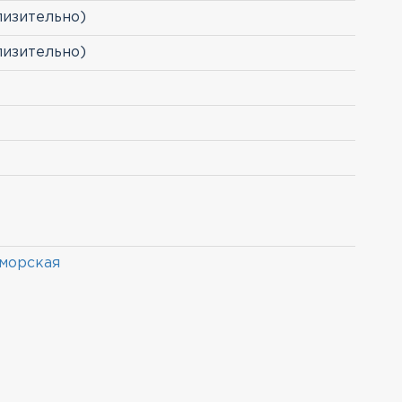
лизительно)
лизительно)
морская