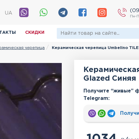
(09
|
UA
Пн-П
ТАКТЫ
СКИДКИ
рамическая черепица
Керамическая черепица Umbelino TILE
Керамическая
Glazed Синяя
Получите “живые” ф
Тelegram:
Получи
1034