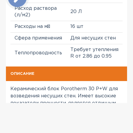
Расход раствора
20 Л
(л/м2)
Расходы на м²
16 шт
Сфера применения
Для несущих стен
Требует утепления
Теплопроводность
R от 2.86 до 0.95
ОПИСАНИЕ
Керамический блок Porotherm 30 P+W для
возведения несущих стен. Имеет высокие
показатели прочности, является отличным
экономичным решением - благодаря
снижению трудозатрат и экономии на
материалах.