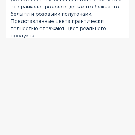
от оранжево-розового до желто-бежевого с
белыми и розовыми полутонами.
Представленные цвета практически
полностью отражают цвет реального
продукта.
*Расход кирпича указан из расчета
рекомендованой толщины шва 12 мм
ПРОСМОТРЕННЫЕ