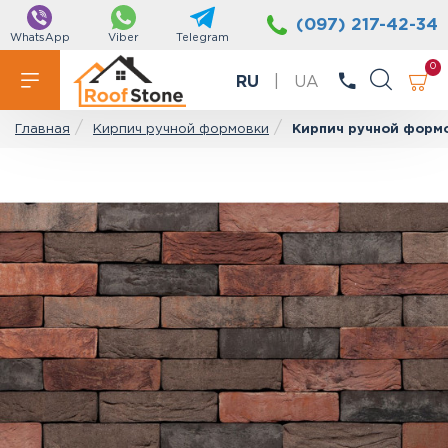
(097) 217-42-34
WhatsApp
Viber
Telegram
0
RU
|
UA
Кирпич ручной формовки
Кирпич ручной формо
Главная