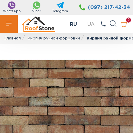
(097) 217-42-34
WhatsApp
Viber
Telegram
0
RU
|
UA
Кирпич ручной формовки
Кирпич ручной формо
Главная