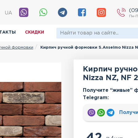
(09
|
UA
Пн-П
ТАКТЫ
СКИДКИ
учной формовки
Кирпич ручной формовки S.Anselmo Nizza N
Кирпич ручно
Nizza NZ, NF 
Получите “живые” ф
Тelegram:
Получи
42