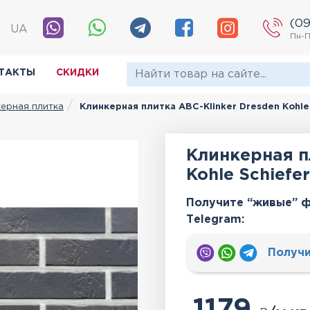
(09
|
UA
Пн-П
ТАКТЫ
СКИДКИ
ерная плитка
Клинкерная плитка АВС-Klinker Dresden Kohle 
Клинкерная п
Kohle Schiefer
Получите “живые” ф
Тelegram:
Получи
1179