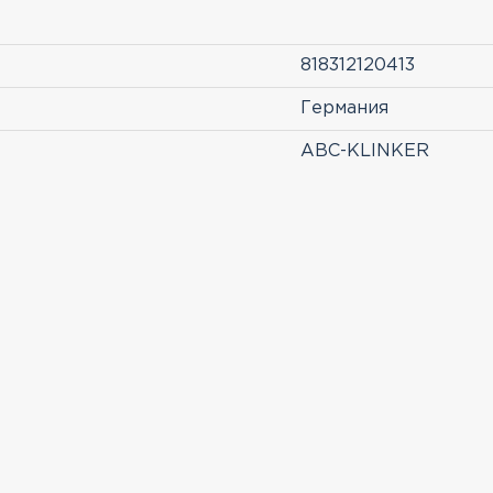
818312120413
Германия
ABC-KLINKER