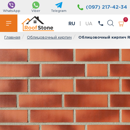
(097) 217-42-34
WhatsApp
Viber
Telegram
0
RU
|
UA
Облицовочный кирпич
Облицовочный кирпич R
Главная