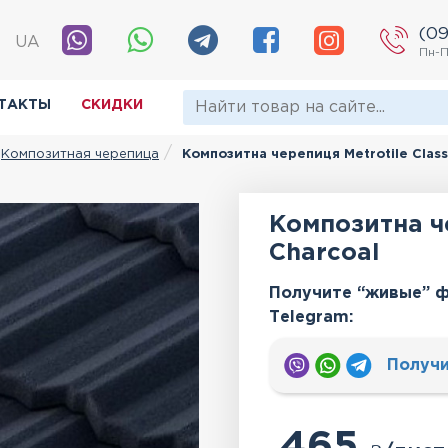
(09
|
UA
Пн-П
ТАКТЫ
СКИДКИ
Композитная черепица
Композитна черепиця Metrotile Class
Композитна че
Charcoal
Получите “живые” ф
Тelegram:
Получи
465