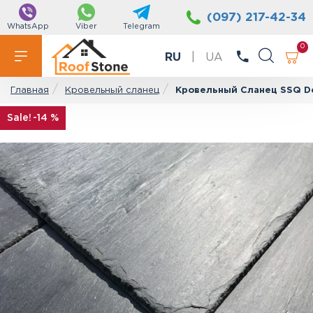
(097) 217-42-34
WhatsApp
Viber
Telegram
0
RU
|
UA
Кровельный сланец
Кровельный Сланец SSQ De
Главная
-14 %