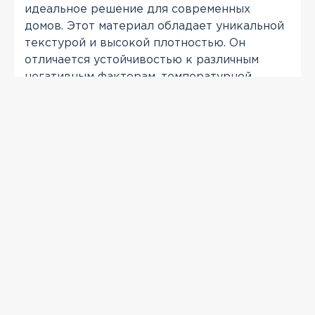
идеальное решение для современных
домов. Этот материал обладает уникальной
текстурой и высокой плотностью. Он
отличается устойчивостью к различным
негативным факторам, температурной
стабильностью, и не теряя целостности и
идеального внешнего вида при самых
разных условиях.
ПРОСМОТРЕННЫЕ
-14 %