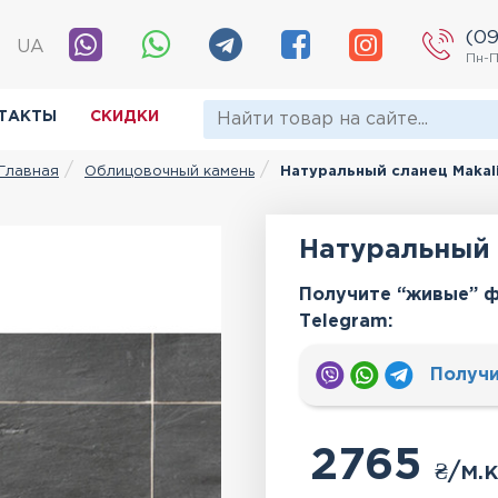
(09
|
UA
Пн-П
ТАКТЫ
СКИДКИ
Облицовочный камень
Натуральный сланец Makal
Главная
Натуральный 
Получите “живые” ф
Тelegram:
Получи
2765
₴
/м.к