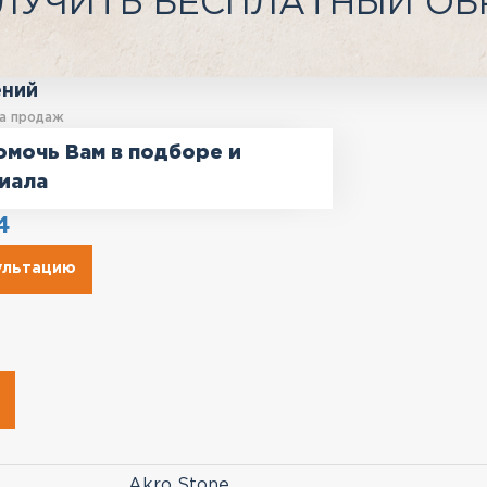
ЛУЧИТЬ БЕСПЛАТНЫЙ ОБ
ений
а продаж
омочь Вам в подборе и
иала
4
сультацию
Akro Stone