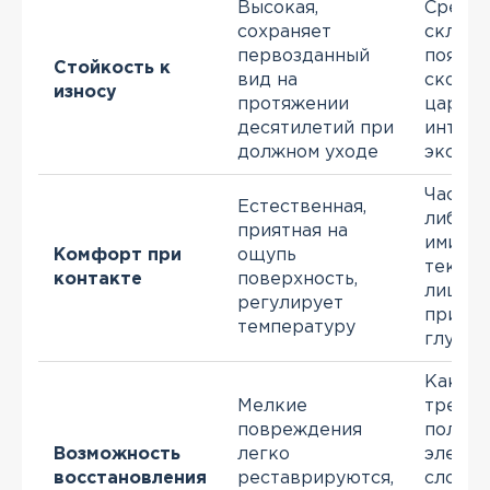
Высокая,
Средня
сохраняет
склонн
первозданный
появл
Стойкость к
вид на
сколов
износу
протяжении
царапи
десятилетий при
интенс
должном уходе
эксплу
Часто 
Естественная,
либо с
приятная на
имитац
Комфорт при
ощупь
тексту
контакте
поверхность,
лишен
регулирует
приро
температуру
глубин
Как пр
Мелкие
требуе
повреждения
полная
Возможность
легко
элемен
восстановления
реставрируются,
сложно