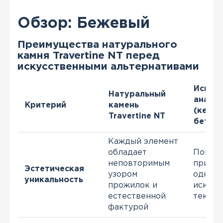
Обзор: Бежевый
Преимущества натурального
камня Travertine NT перед
искусственными альтернативами
Искус
Натуральный
анало
Критерий
камень
(керам
Travertine NT
бетон)
Каждый элемент
обладает
Повто
неповторимым
принты
Эстетическая
узором
однооб
уникальность
прожилок и
искусс
естественной
тексту
фактурой