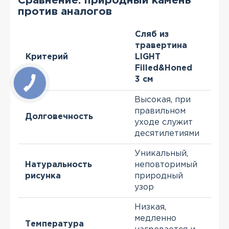
Сравнение: природный камень
против аналогов
Сляб из
травертина
Критерий
LIGHT
Ке
Filled&Honed
3 см
Высокая, при
Выс
правильном
по
Долговечность
уходе служит
ско
десятилетиями
сил
Уникальный,
По
Натуральность
неповторимый
ими
рисунка
природный
пр
узор
кам
Низкая,
медленно
Выс
Температура