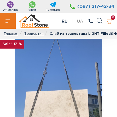
(097) 217-42-34
WhatsApp
Viber
Telegram
0
RU
|
UA
Травертин
Сляб из травертина LIGHT Filled&H
Главная
-13 %