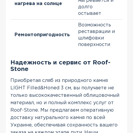
нагревается и
наг
нагрева на солнце
долго
пря
остывает
Возможность
Не
реставрации и
лок
Ремонтопригодность
шлифовки
рем
поверхности
зам
Надежность и сервис от Roof-
Stone
Приобретая сляб из природного камня
LIGHT Filled&Honed 3 см, вы получаете не
только высококачественный облицовочный
материал, но и полный комплекс услуг от
Roof-Stone. Мы предлагаем оперативную
доставку натурального камня по всей
Украине, обеспечивая сохранность вашего
заказа на каждом этапе пути. Наши