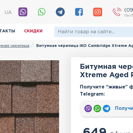
(09
|
UA
Пн-П
ТАКТЫ
СКИДКИ
мная черепица
Битумная черепица IKO Cambridge Xtreme A
Битумная чер
Xtreme Aged 
Получите “живые” ф
Тelegram:
Получи
649