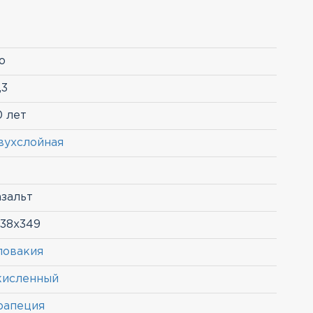
o
,3
0 лет
вухслойная
азальт
038х349
ловакия
кисленный
рапеция