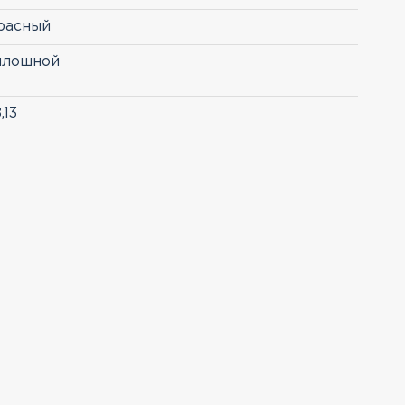
расный
плошной
,13