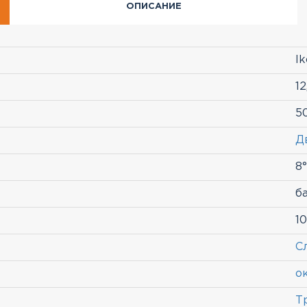
ОПИСАНИЕ
Ik
12
5
Д
8°
б
1
С
о
Т