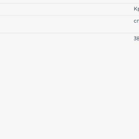
К
с
38