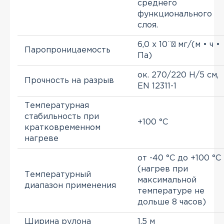
среднего
функционального
слоя.
6,0 х 10¨³ мг/(м • ч •
Паропроницаемость
Па)
ок. 270/220 Н/5 см,
Прочность на разрыв
EN 12311-1
Температурная
стабильность при
+100 °C
кратковременном
нагреве
от -40 °C до +100 °C
(нагрев при
Температурный
максимальной
диапазон применения
температуре не
дольше 8 часов)
Ширина рулона
1,5 м