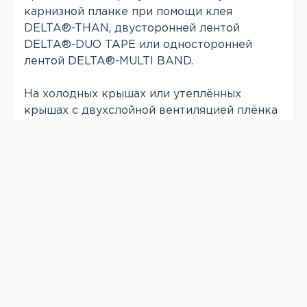
карнизной планке при помощи клея
DELTA®-THAN, двусторонней лентой
DELTA®-DUO TAPE или односторонней
лентой DELTA®-MULTI BAND.
На холодных крышах или утеплённых
крышах с двухслойной вентиляцией плёнка
монтируется с вентиляционными зазорами
на коньках/хребтах, внатяг или с провисом
не более 2 см.
ПРОСМОТРЕННЫЕ