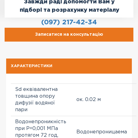
Завжди раді допомогти Вам у
підборі та розрахунку матеріалу
(097) 217-42-34
Записатися на консультацію
ХАРАКТЕРИСТИКИ
Sd еквівалентна
товщина опору
ок. 0.02 м
дифузії водяної
пари
Водонепроникність
при Р=0,001 МПа
Водонепроницаема
протягом 72 год,