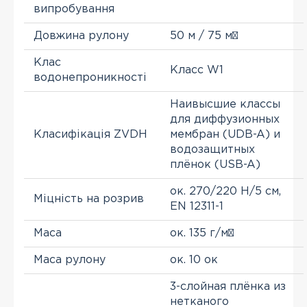
випробування
Довжина рулону
50 м / 75 м²
Клас
Класс W1
водонепроникності
Наивысшие классы
для диффузионных
Класифікація ZVDH
мембран (UDB-A) и
водозащитных
плёнок (USB-A)
ок. 270/220 Н/5 см,
Міцність на розрив
EN 12311-1
Маса
ок. 135 г/м²
Маса рулону
ок. 10 ок
3-слойная плёнка из
нетканого