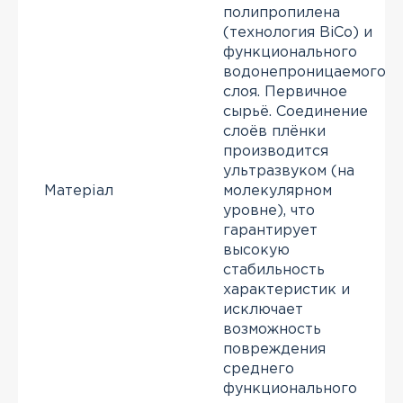
полипропилена
(технология BiCo) и
функционального
водонепроницаемого
слоя. Первичное
сырьё. Соединение
слоёв плёнки
производится
ультразвуком (на
Матеріал
молекулярном
уровне), что
гарантирует
высокую
стабильность
характеристик и
исключает
возможность
повреждения
среднего
функционального