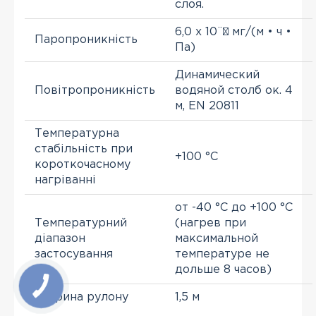
слоя.
6,0 х 10¨³ мг/(м • ч •
Паропроникність
Па)
Динамический
Повітропроникність
водяной столб ок. 4
м, EN 20811
Температурна
стабільність при
+100 °C
короткочасному
нагріванні
от -40 °C до +100 °C
Температурний
(нагрев при
діапазон
максимальной
застосування
температуре не
дольше 8 часов)
Ширина рулону
1,5 м