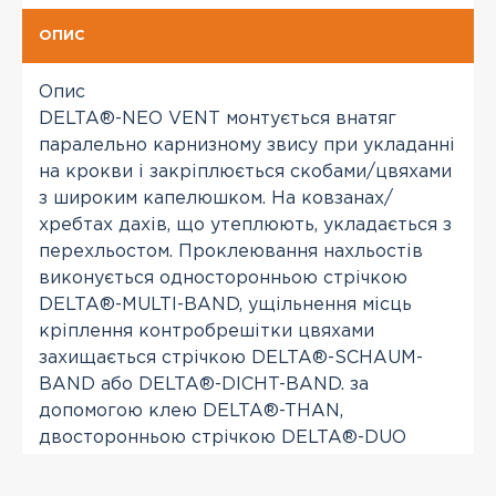
ОПИС
Опис
DELTA®-NEO VENT монтується внатяг
паралельно карнизному звису при укладанні
на крокви і закріплюється скобами/цвяхами
з широким капелюшком. На ковзанах/
хребтах дахів, що утеплюють, укладається з
перехльостом. Проклеювання нахльостів
виконується односторонньою стрічкою
DELTA®-MULTI-BAND, ущільнення місць
кріплення контробрешітки цвяхами
захищається стрічкою DELTA®-SCHAUM-
BAND або DELTA®-DICHT-BAND. за
допомогою клею DELTA®-THAN,
двосторонньою стрічкою DELTA®-DUO
TAPE або односторонньою стрічкою
DELTA®-MULTI BAND.