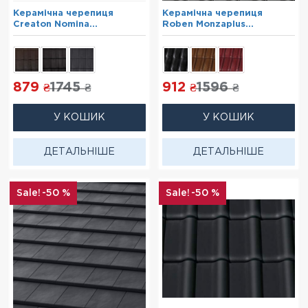
Керамічна черепиця
Керамічна черепиця
Creaton Nomina
Roben Monzaplus
коричневий ангоб
Антрацит
879
1745
912
1596
₴
₴
₴
₴
У КОШИК
У КОШИК
ДЕТАЛЬНІШЕ
ДЕТАЛЬНІШЕ
-50 %
-50 %