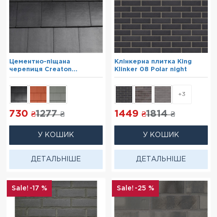
Цементно-піщана
Клінкерна плитка King
черепиця Creaton
Klinker 08 Polar night
Kapstadt чорний
+3
730
1277
1449
1814
₴
₴
₴
₴
У КОШИК
У КОШИК
ДЕТАЛЬНІШЕ
ДЕТАЛЬНІШЕ
-17 %
-25 %