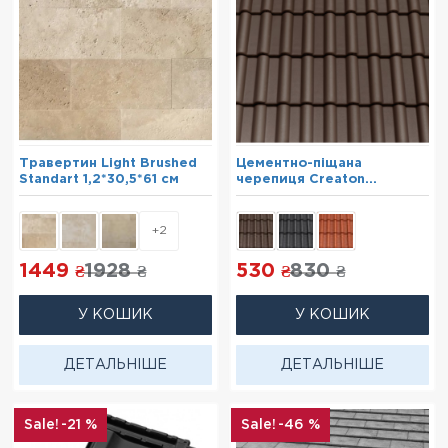
Травертин Light Brushed
Цементно-піщана
Standart 1,2*30,5*61 см
черепиця Creaton
Heidelberg коричневий
+2
1449
1928
530
830
₴
₴
₴
₴
У КОШИК
У КОШИК
ДЕТАЛЬНІШЕ
ДЕТАЛЬНІШЕ
-21 %
-46 %