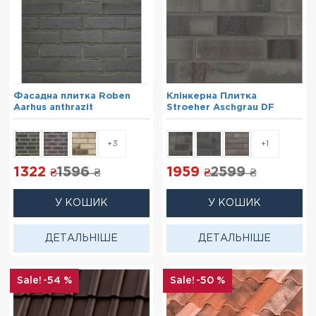
Фасадна плитка Roben
Клінкерна Плитка
Aarhus anthrazit
Stroeher Aschgrau DF
+3
+1
1322
1596
1959
2599
₴
₴
₴
₴
У КОШИК
У КОШИК
ДЕТАЛЬНІШЕ
ДЕТАЛЬНІШЕ
-54 %
-50 %