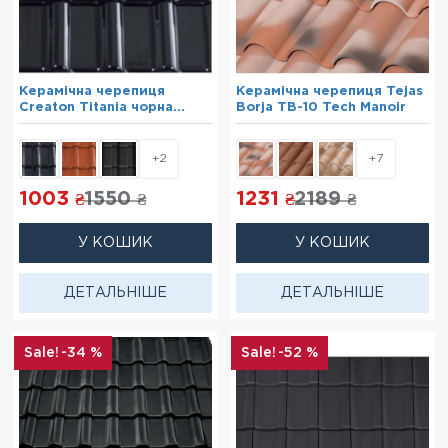
Керамічна черепиця
Керамічна черепиця Tejas
Creaton Titania чорна
Borja TB-10 Tech Manoir
глазур
+2
+7
1003
1550
1231
2189
₴
₴
₴
₴
У КОШИК
У КОШИК
ДЕТАЛЬНІШЕ
ДЕТАЛЬНІШЕ
-34 %
-52 %