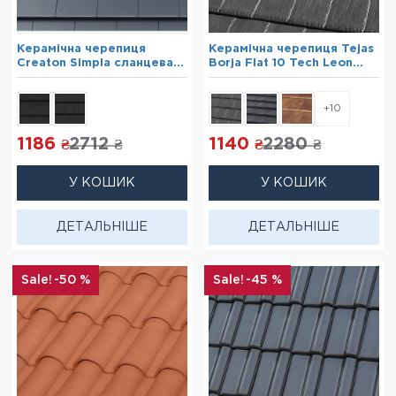
Керамічна черепиця
Керамічна черепиця Tejas
Creaton Simpla сланцева
Borja Flat 10 Tech Leon
глазур
Matte
+10
1186
2712
1140
2280
₴
₴
₴
₴
У КОШИК
У КОШИК
ДЕТАЛЬНІШЕ
ДЕТАЛЬНІШЕ
-50 %
-45 %