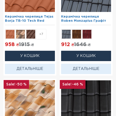
Керамічна черепиця Tejas
Керамічна черепиця
Borja TB-10 Tech Red
Roben Monzaplus Графіт
+7
958
1915
912
1646
₴
₴
₴
₴
У КОШИК
У КОШИК
ДЕТАЛЬНІШЕ
ДЕТАЛЬНІШЕ
-50 %
-46 %