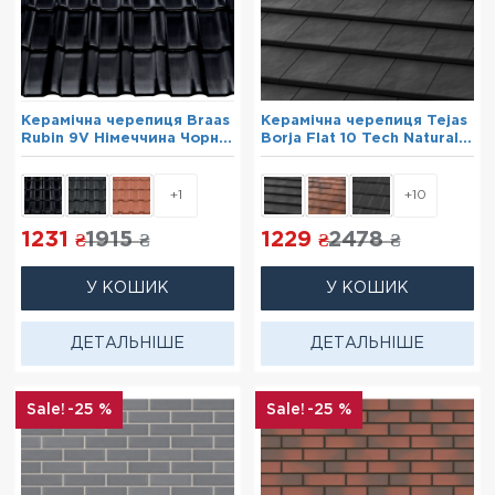
Керамічна черепиця Braas
Керамічна черепиця Tejas
Rubin 9V Німеччина Чорна
Borja Flat 10 Tech Natural
(Глазур)
Black
+1
+10
1231
1915
1229
2478
₴
₴
₴
₴
У КОШИК
У КОШИК
ДЕТАЛЬНІШЕ
ДЕТАЛЬНІШЕ
-25 %
-25 %