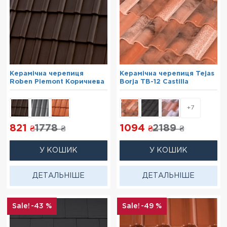
Керамічна черепиця
Керамічна черепиця Tejas
Roben Piemont Коричнева
Borja TB-12 Castilla
+7
821
1778
1094
2189
₴
₴
₴
₴
У КОШИК
У КОШИК
ДЕТАЛЬНІШЕ
ДЕТАЛЬНІШЕ
-43 %
-49 %