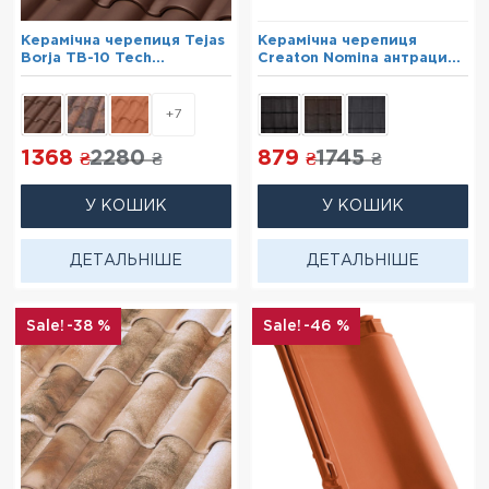
Керамічна черепиця Tejas
Керамічна черепиця
Borja TB-10 Tech
Creaton Nomina антрацит
Chocolate
ангоб
+7
1368
2280
879
1745
₴
₴
₴
₴
У КОШИК
У КОШИК
ДЕТАЛЬНІШЕ
ДЕТАЛЬНІШЕ
-38 %
-46 %