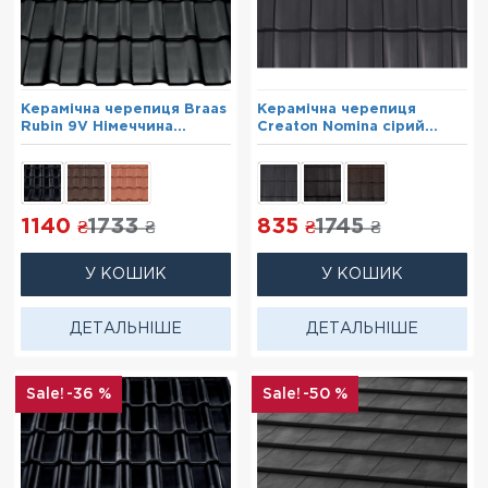
Керамічна черепиця Braas
Керамічна черепиця
Rubin 9V Німеччина
Creaton Nomina сірий
Антрацит
ангоб
1140
1733
835
1745
₴
₴
₴
₴
У КОШИК
У КОШИК
ДЕТАЛЬНІШЕ
ДЕТАЛЬНІШЕ
-36 %
-50 %