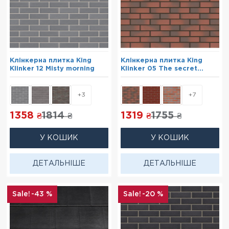
Клінкерна плитка King
Клінкерна плитка King
Klinker 12 Misty morning
Klinker 05 The secret
garden
+3
+7
1358
1814
1319
1755
₴
₴
₴
₴
У КОШИК
У КОШИК
ДЕТАЛЬНІШЕ
ДЕТАЛЬНІШЕ
-43 %
-20 %