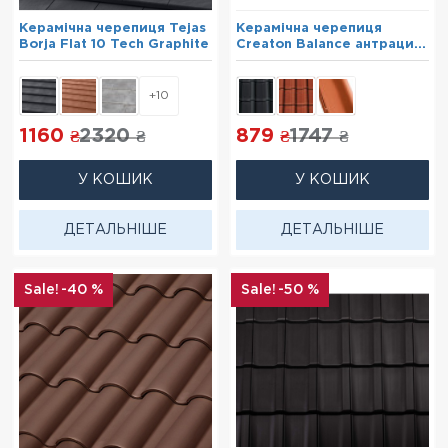
Керамічна черепиця Tejas
Керамічна черепиця
Borja Flat 10 Tech Graphite
Creaton Balance антрацит
ангоб
+10
1160
2320
879
1747
₴
₴
₴
₴
У КОШИК
У КОШИК
ДЕТАЛЬНІШЕ
ДЕТАЛЬНІШЕ
-40 %
-50 %