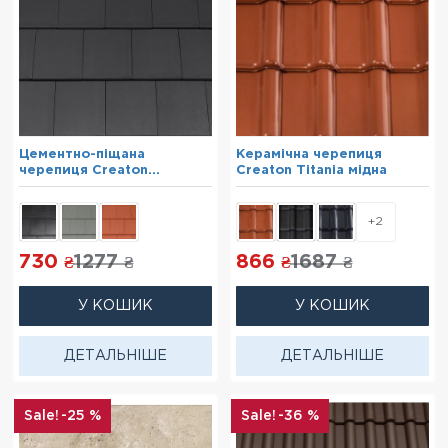
Цементно-піщана
Керамічна черепиця
черепиця Creaton
Creaton Titania мідна
Kapstadt графіт
+2
730
1277
866
1687
₴
₴
₴
₴
У КОШИК
У КОШИК
ДЕТАЛЬНІШЕ
ДЕТАЛЬНІШЕ
-25 %
-36 %