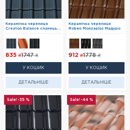
Керамічна черепиця
Керамічна черепиця
Creaton Balance сланець
Roben Monzaplus Мадуро
ангоб
835
1747
912
1778
₴
₴
₴
₴
У КОШИК
У КОШИК
ДЕТАЛЬНІШЕ
ДЕТАЛЬНІШЕ
-35 %
-44 %