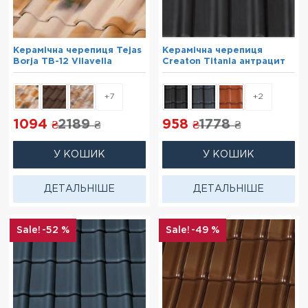
Керамічна черепиця Tejas
Керамічна черепиця
Borja TB-12 Vilavella
Creaton Titania антрацит
+7
+2
1094
2189
958
1778
₴
₴
₴
₴
У КОШИК
У КОШИК
ДЕТАЛЬНІШЕ
ДЕТАЛЬНІШЕ
-52 %
-49 %