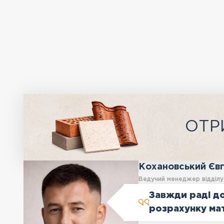
ОТР
Кохановський Єв
Ведучий менеджер відділ
Завжди раді до
розрахунку ма