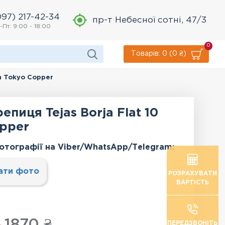
097) 217-42-34
пр-т Небесної сотні, 47/3
-Пт: 9:00 - 18:00
0
Товарів: 0 (0 ₴)
ch Tokyo Copper
епиця Tejas Borja Flat 10
opper
отографії на Viber/WhatsApp/Тelegram:
ати фото
РОЗРАХУВАТИ
ВАРТІСТЬ
1870 ₴
ПЕРЕДЗВОНІТЬ