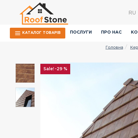
RU
ПОСЛУГИ
ПРО НАС
КО
КАТАЛОГ ТОВАРIВ
Кер
Головна
-29 %