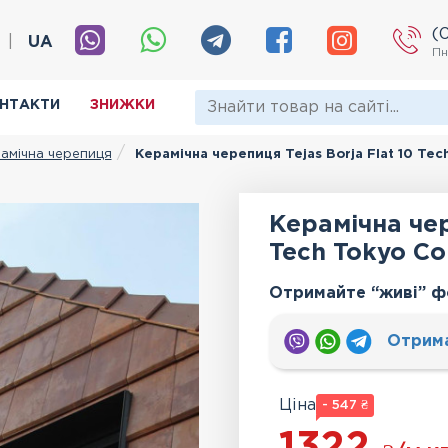
(
|
UA
Пн
НТАКТИ
ЗНИЖКИ
амічна черепиця
Керамічна черепиця Tejas Borja Flat 10 Te
Керамічна чер
Tech Tokyo C
Отримайте “живі” ф
Отрим
Ціна
- 547 ₴
1322