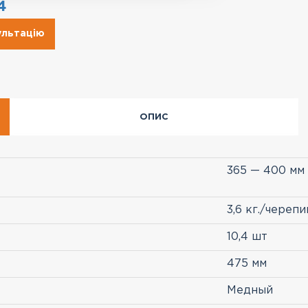
4
ультацію
ОПИС
365 — 400 мм
3,6 кг./череп
10,4 шт
475 мм
Медный