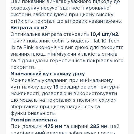
Цей показник вимагає уважного підходу до
розрахунку несучої здатності кроквяної
системи, забезпечуючи при цьому високу
стійкість покрівлі до вітрових навантажень.
Витрата на м2
Оптимальна витрата становить
10,4 шт/м2
.
Такий показник робить модель Flat 10 Tech
Ibiza Pink економічно вигідною для покриття
значних площ, мінімізуючи кількість стиків
та підвищуючи герметичність покрівельного
покриття.
Мінімальний кут нахилу даху
Можливість укладання при мінімальному
куті нахилу даху
19
розширює архітектурні
можливості, дозволяючи використовувати
цю модель на покрівлях з пологим схилом,
зберігаючи при цьому надійність та
функціональність.
Розміри елемента
При довжині
475 мм
та ширині
285 мм
, цей
покрівельний елемент забезпечує досить