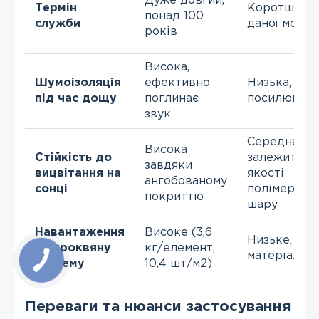
Дуже довгий,
Термін
Коротший, н
понад 100
служби
даної модел
років
Висока,
Шумоізоляція
ефективно
Низька, мо
під час дощу
поглинає
посилювати
звук
Середня,
Висока
Стійкість до
залежить ві
завдяки
вицвітання на
якості
ангобованому
сонці
полімерног
покриттю
шару
Навантаження
Високе (3,6
Низьке, лег
на кроквяну
кг/елемент,
матеріал
систему
10,4 шт/м2)
Переваги та нюанси застосування