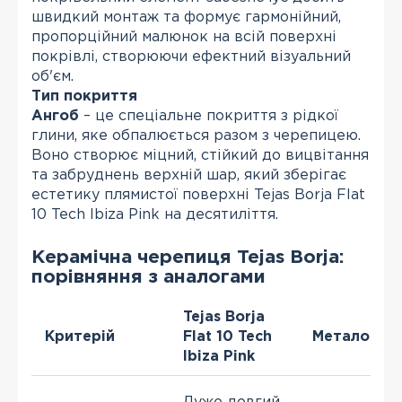
швидкий монтаж та формує гармонійний,
пропорційний малюнок на всій поверхні
покрівлі, створюючи ефектний візуальний
об'єм.
Тип покриття
Ангоб
– це спеціальне покриття з рідкої
глини, яке обпалюється разом з черепицею.
Воно створює міцний, стійкий до вицвітання
та забруднень верхній шар, який зберігає
естетику плямистої поверхні Tejas Borja Flat
10 Tech Ibiza Pink на десятиліття.
Керамічна черепиця Tejas Borja:
порівняння з аналогами
Tejas Borja
Критерій
Flat 10 Tech
Металочер
Ibiza Pink