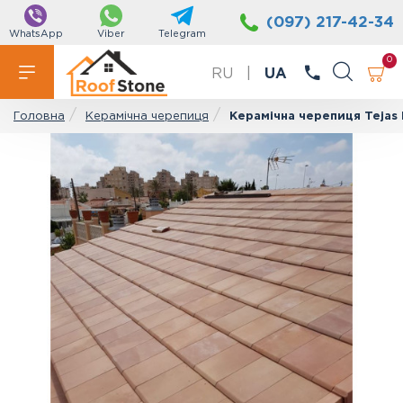
(097) 217-42-34
WhatsApp
Viber
Telegram
0
RU
|
UA
Керамічна черепиця
Керамічна черепиця Tejas Bo
Головна