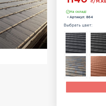
₴
/м.кв
На складі
• Артикул:
864
Выбрать цвет: