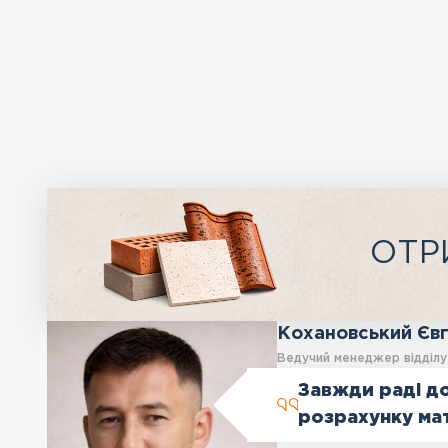
ОТР
Кохановський Єв
Ведучий менеджер відділ
Завжди раді до
розрахунку ма