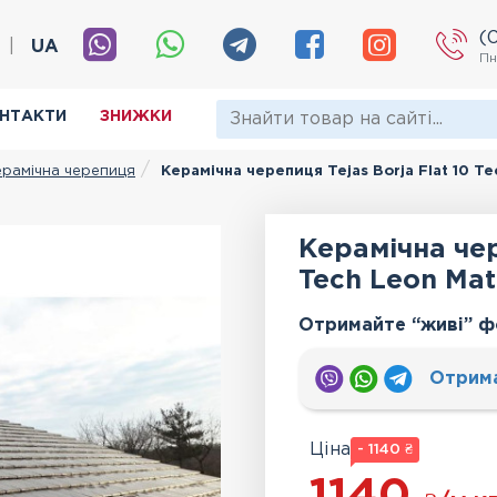
(
|
UA
Пн
НТАКТИ
ЗНИЖКИ
ерамічна черепиця
Керамічна черепиця Tejas Borja Flat 10 Te
Керамічна чер
Tech Leon Mat
Отримайте “живі” ф
Отрим
Ціна
- 1140 ₴
1140