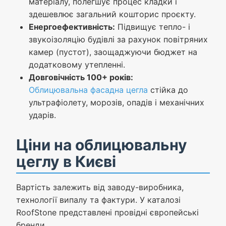
матеріалу, полегшує процес кладки і
здешевлює загальний кошторис проєкту.
Енергоефективність:
Підвищує тепло- і
звукоізоляцію будівлі за рахунок повітряних
камер (пустот), заощаджуючи бюджет на
додатковому утепленні.
Довговічність 100+ років:
Облицювальна фасадна цегла
стійка до
ультрафіолету, морозів, опадів і механічних
ударів.
Ціни на облицювальну
цеглу в Києві
Вартість залежить від заводу-виробника,
технології випалу та фактури. У каталозі
RoofStone представлені провідні європейські
бренди.