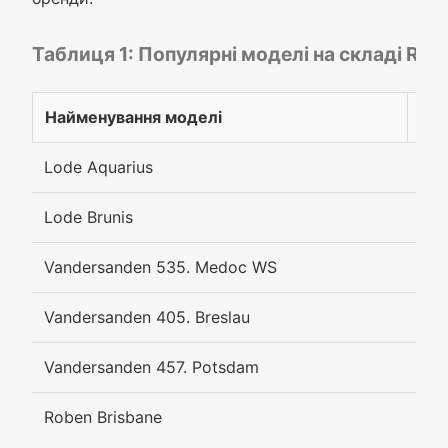
Таблиця 1: Популярні моделі на складі Roo
Найменування моделі
Орі
Lode Aquarius
63 
Lode Brunis
63 
Vandersanden 535. Medoc WS
69 
Vandersanden 405. Breslau
69 
Vandersanden 457. Potsdam
69 
Roben Brisbane
58 