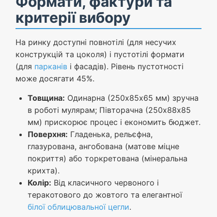
Формати, фактури та
критерії вибору
На ринку доступні повнотілі (для несучих
конструкцій та цоколя) і пустотілі формати
(для
парканів
і фасадів). Рівень пустотності
може досягати 45%.
Товщина:
Одинарна (250х85х65 мм) зручна
в роботі мулярам; Півторачна (250х88х85
мм) прискорює процес і економить бюджет.
Поверхня:
Гладенька, рельєфна,
глазурована, ангобована (матове міцне
покриття) або торкретована (мінеральна
крихта).
Колір:
Від класичного червоного і
теракотового до жовтого та елегантної
білої облицювальної цегли
.