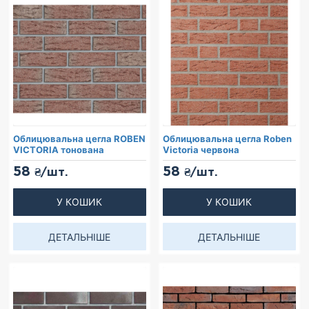
Облицювальна цегла ROBEN
Облицювальна цегла Roben
VICTORIA тонована
Victoria червона
58
58
₴/шт.
₴/шт.
У КОШИК
У КОШИК
ДЕТАЛЬНІШЕ
ДЕТАЛЬНІШЕ