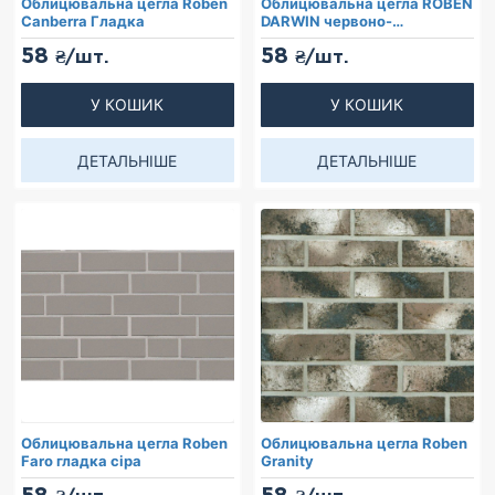
Облицювальна цегла Roben
Облицювальна цегла ROBEN
Canberra Гладка
DARWIN червоно-
коричнева, гладка
58
58
₴/шт.
₴/шт.
У КОШИК
У КОШИК
ДЕТАЛЬНІШЕ
ДЕТАЛЬНІШЕ
Облицювальна цегла Roben
Облицювальна цегла Roben
Faro гладка сіра
Granity