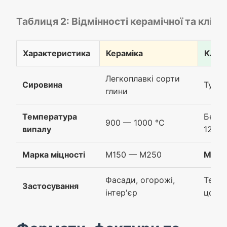
Таблиця 2: Відмінності керамічної та клінк
Характеристика
Кераміка
Клінк
Легкоплавкі сорти
Сировина
Тугоп
глини
Температура
Безпе
900 — 1000 °C
випалу
1200 
Марка міцності
М150 — М250
М50
Фасади, огорожі,
Те са
Застосування
інтер'єр
цоко