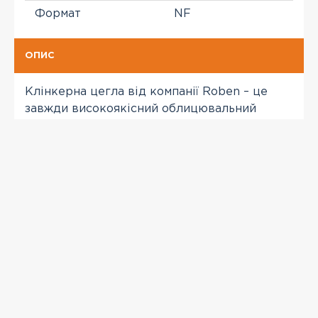
Формат
NF
ОПИС
Клінкерна цегла від компанії Roben – це
завжди високоякісний облицювальний
матеріал. Має чудові технічні
характеристики, які забезпечують красу і
міцність вашого фасаду.
ПЕРЕГЛЯНУТІ