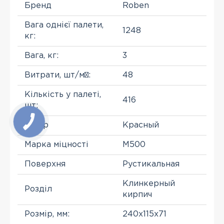
Бренд
Roben
Вага однієї палети,
1248
кг:
Вага, кг:
3
Витрати, шт/м²:
48
Кількість у палеті,
416
шт:
Колір
Красный
Марка міцності
М500
Поверхня
Рустикальная
Клинкерный
Розділ
кирпич
Розмір, мм:
240x115x71