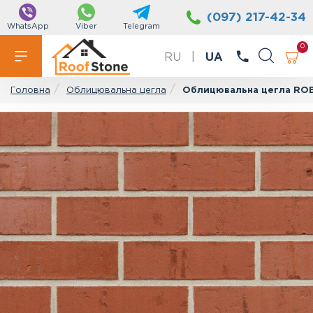
(097) 217-42-34
WhatsApp
Viber
Telegram
0
RU
|
UA
Облицювальна цегла
Облицювальна цегла RO
Головна