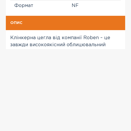
Формат
NF
ОПИС
Клінкерна цегла від компанії Roben – це
завжди високоякісний облицювальний
матеріал. Має чудові технічні
характеристики, які забезпечують красу і
міцність вашого фасаду.
ПЕРЕГЛЯНУТІ