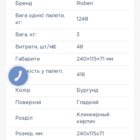
Бренд
Roben
Вага однієї палети,
1248
кг:
Вага, кг:
3
Витрати, шт/м²:
48
Габарити
240×115×71 мм
Кількість у палеті,
416
шт:
Колір
Бургунд
Поверхня
Гладкий
Клинкерный
Розділ
кирпич
Розмір, мм:
240x115x71