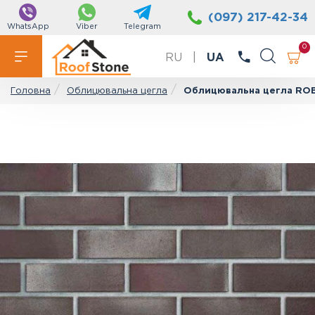
(097) 217-42-34
WhatsApp
Viber
Telegram
0
RU
|
UA
Облицювальна цегла
Облицювальна цегла ROB
Головна