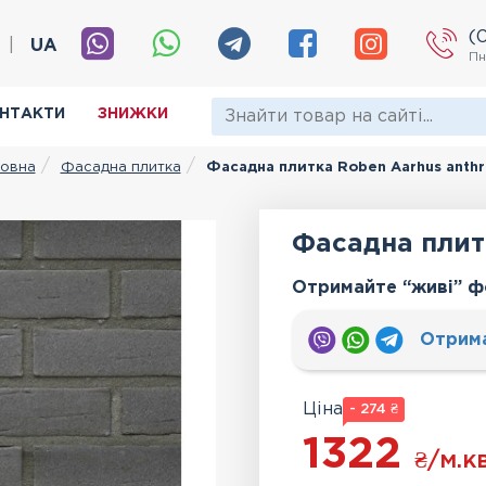
(
|
UA
Пн
НТАКТИ
ЗНИЖКИ
Фасадна плитка
Фасадна плитка Roben Aarhus anthr
овна
Фасадна плитк
Отримайте “живі” ф
Отрим
Ціна
- 274 ₴
1322
₴
/м.кв