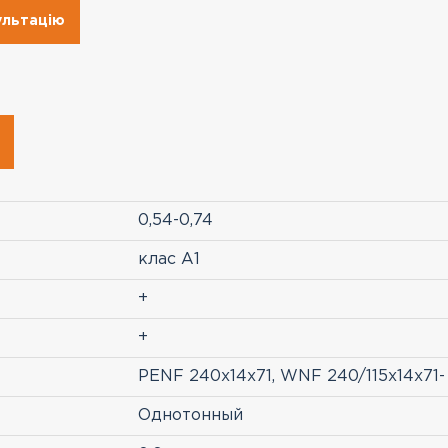
ультацію
0,54-0,74
клас A1
+
+
PENF 240х14х71, WNF 240/115х14х71-
Однотонный