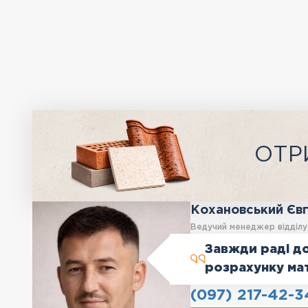
ОТР
Кохановський Єв
Ведучий менеджер відділ
Завжди раді до
розрахунку ма
(097) 217-42-3