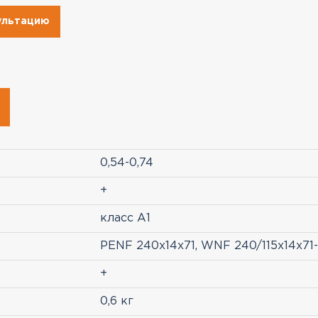
сультацию
0,54-0,74
+
класс A1
PENF 240х14х71, WNF 240/115х14х71
+
0,6 кг