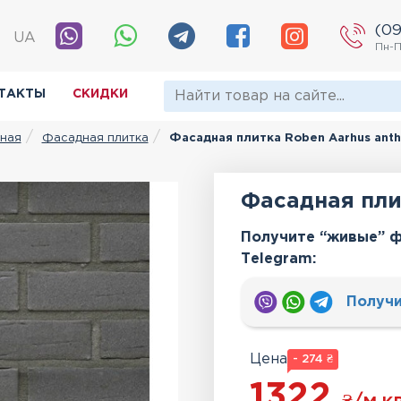
(09
|
UA
Пн-П
ТАКТЫ
СКИДКИ
Фасадная плитка
Фасадная плитка Roben Aarhus anth
ная
Фасадная плит
Получите “живые” ф
Тelegram:
Получи
Цена
- 274 ₴
1322