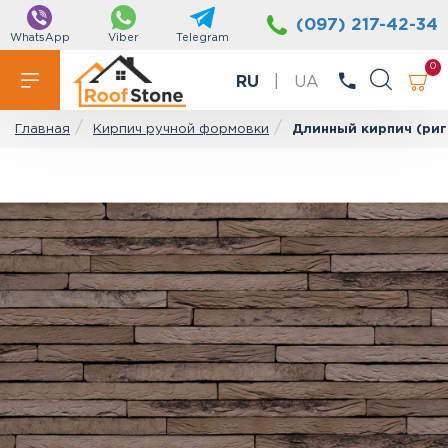
(097) 217-42-34
WhatsApp
Viber
Telegram
0
RU
|
UA
Кирпич ручной формовки
Длинный кирпич (риг
Главная