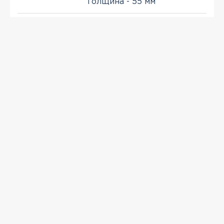
Толщина - 55 мм
Спил
кирпича
Толщина - 25, 30 мм
ПРОСМОТРЕННЫЕ