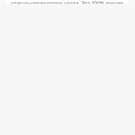
красно-коричневого цвета. Это 100% ручная
работа, каждая плитка изготавливается
нашими мастерами вручную. Гарантия на
данную плитку - 30 лет.
ПРОСМОТРЕННЫЕ