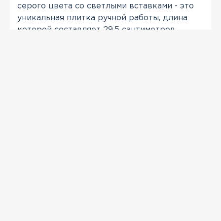
серого цвета со светлыми вставками - это
уникальная плитка ручной работы, длина
которой составляет 29,5 сантиметров.
Именно за счёт длинны данной плитки,
можно добиться неповторимого вида
фасада Вашего дома.
ПРОСМОТРЕННЫЕ