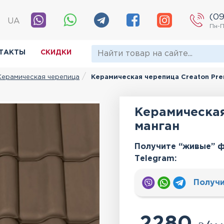
(09
|
UA
Пн-П
ТАКТЫ
СКИДКИ
Керамическая черепица
Керамическая черепица Creaton Pre
Керамическая
манган
Получите “живые” ф
Тelegram:
Получи
2280