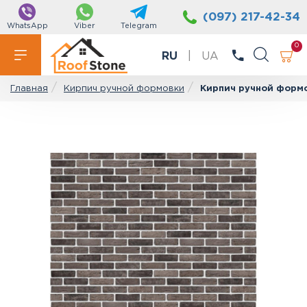
(097) 217-42-34
WhatsApp
Viber
Telegram
0
RU
|
UA
Кирпич ручной формовки
Кирпич ручной формо
Главная