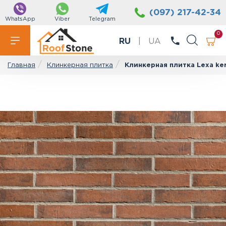
(097) 217-42-34
WhatsApp
Viber
Telegram
0
RU
|
UA
Клинкерная плитка
Клинкерная плитка Lexa ker
Главная