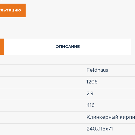
сультацию
ОПИСАНИЕ
Feldhaus
1206
2.9
416
Клинкерный кирпи
240x115x71