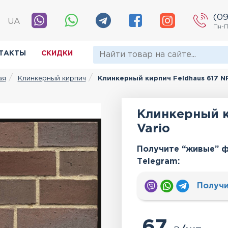
(09
|
UA
Пн-П
ТАКТЫ
СКИДКИ
Клинкерный кирпич
Клинкерный кирпич Feldhaus 617 NF
ая
Клинкерный к
Vario
Получите “живые” ф
Тelegram:
Получи
67