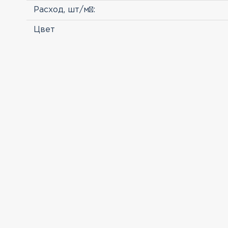
Расход, шт/м²:
Цвет
ПРОСМОТРЕННЫЕ
Клинкерный кирпич
Feldhaus 617 NF Vario