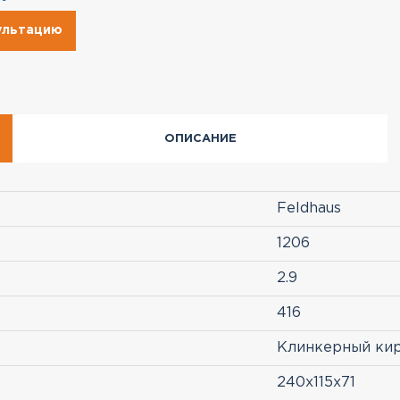
сультацию
ОПИСАНИЕ
Feldhaus
1206
2.9
416
Клинкерный ки
240x115x71