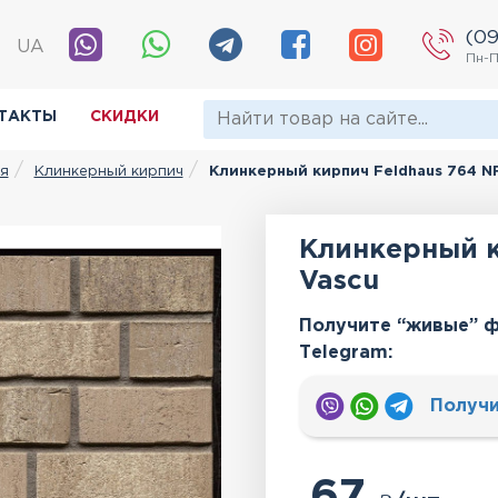
(09
|
UA
Пн-П
ТАКТЫ
СКИДКИ
Клинкерный кирпич
Клинкерный кирпич Feldhaus 764 N
я
Клинкерный к
Vascu
Получите “живые” ф
Тelegram:
Получи
67