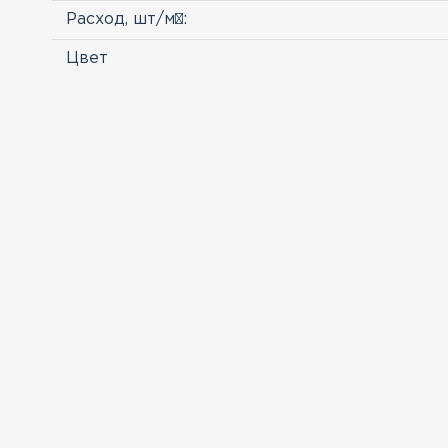
Расход, шт/м²:
Цвет
ПРОСМОТРЕННЫЕ
Клинкерный кирпич
Feldhaus 764 NF Vascu