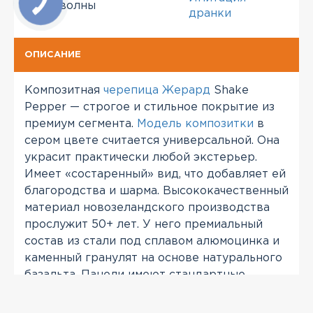
Тип волны
дранки
ОПИСАНИЕ
Композитная
черепица Жерард
Shake
Pepper — строгое и стильное покрытие из
премиум сегмента.
Модель композитки
в
сером цвете считается универсальной. Она
украсит практически любой экстерьер.
Имеет «состаренный» вид, что добавляет ей
благородства и шарма. Высококачественный
материал новозеландского производства
прослужит 50+ лет. У него премиальный
состав из стали под сплавом алюмоцинка и
каменный гранулят на основе натурального
базальта. Панели имеют стандартные
размеры. Для обустройства кв. м крыши
потребуется около 2 листов. Материал не