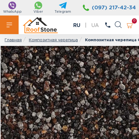
(097) 217-42-34
WhatsApp
Viber
Telegram
0
RU
|
UA
Композитная черепица
Композитная черепица 
Главная