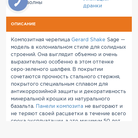
Тип волны
дранки
ОПИСАНИЕ
Композитная черепица
Gerard Shake
Sage —
модель в колониальном стиле для солидных
строений. Она выглядит объемно и очень
выразительно особенно в этом оттенке
серо-зеленого шалфея. В покрытии
сочетаются прочность стального стержня,
покрытого специальным сплавом для
антикоррозийной защиты и декоративность
минеральной крошки из натурального
базальта.
Панели композита
не выгорают и
не теряют своей расцветки в течение всего
срока эксплуатации, а это минимум 50 лет.
Они обеспечивают акустический комфорт и
пожаробезопасность для проживающих, не