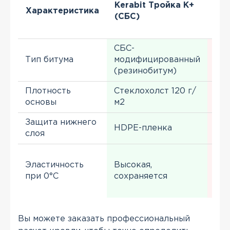
Kerabit Тройка K+
ан
Характеристика
(СБС)
(о
би
СБС-
Ок
Тип битума
модифицированный
(ис
(резинобитум)
сос
Плотность
Стеклохолст 120 г/
Сте
основы
м2
80-
Защита нижнего
Кв
HDPE-пленка
слоя
пес
Низ
Эластичность
Высокая,
мат
при 0°C
сохраняется
ста
хру
Вы можете заказать профессиональный