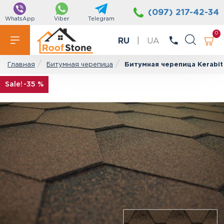
(097) 217-42-34
WhatsApp
Viber
Telegram
0
RU
|
UA
Битумная черепица
Битумная черепица Kerabit
Главная
-35 %