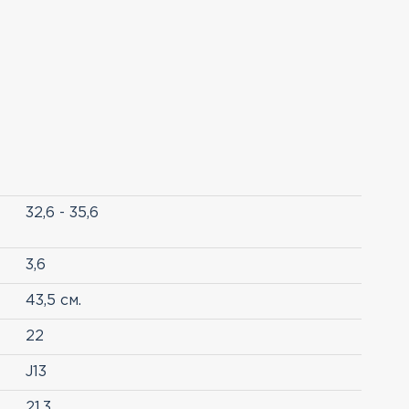
32,6 - 35,6
3,6
43,5 см.
22
J13
21,3