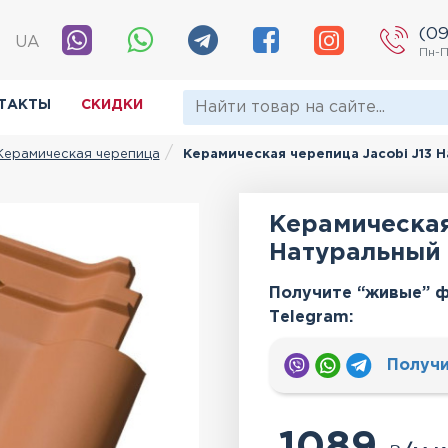
(09
|
UA
Пн-П
ТАКТЫ
СКИДКИ
Керамическая черепица
Керамическая черепица Jacobi J13 
Керамическая
Натуральный
Получите “живые” ф
Тelegram:
Получи
1089