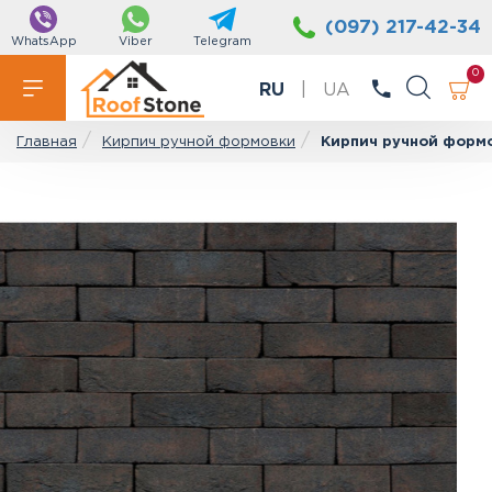
(097) 217-42-34
WhatsApp
Viber
Telegram
0
RU
|
UA
Кирпич ручной формовки
Кирпич ручной формо
Главная