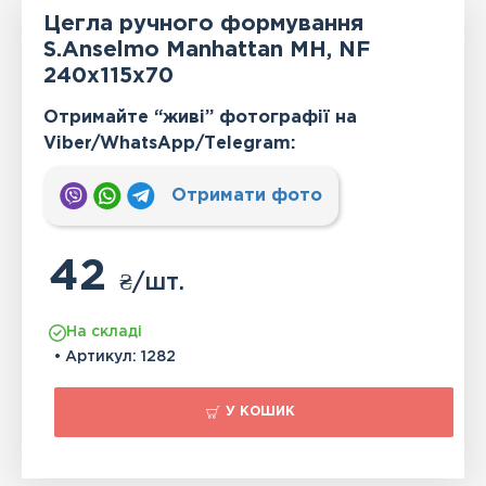
Цегла ручного формування
S.Anselmo Manhattan MH, NF
240x115x70
Отримайте “живі” фотографії на
Viber/WhatsApp/Тelegram:
Отримати фото
42
₴
/шт.
На складі
• Артикул:
1282
У КОШИК