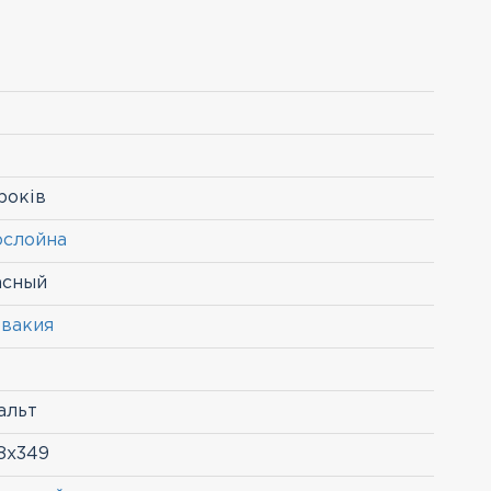
років
ослойна
асный
вакия
альт
8х349