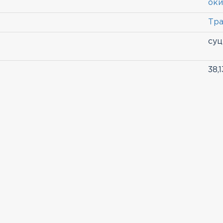
оки
Тр
суц
38,1