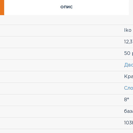
ОПИС
Iko
12,3
50 
Дв
Кр
Сло
8°
баз
103