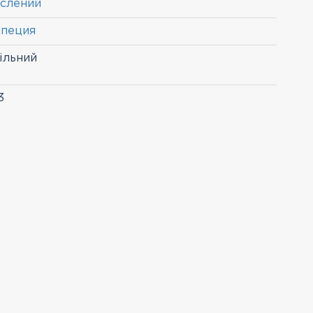
слений
апеция
ільний
3