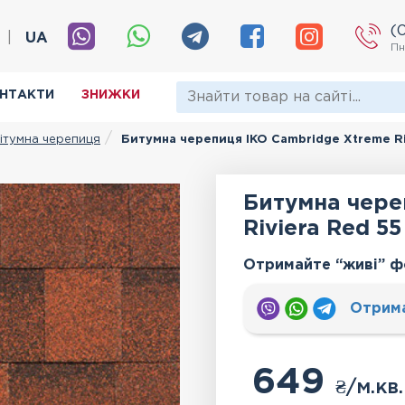
(
|
UA
Пн
НТАКТИ
ЗНИЖКИ
ітумна черепиця
Битумна черепиця IKO Cambridge Xtreme Ri
Битумна чере
Riviera Red 55
Отримайте “живі” ф
Отрим
649
₴
/м.кв.