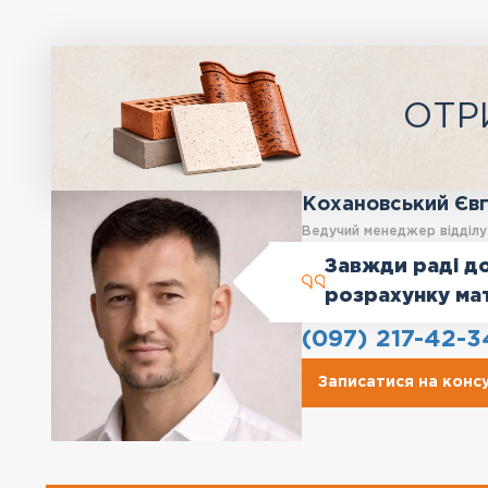
ОТР
Кохановський Єв
Ведучий менеджер відділ
Завжди раді до
розрахунку ма
(097) 217-42-3
Записатися на конс