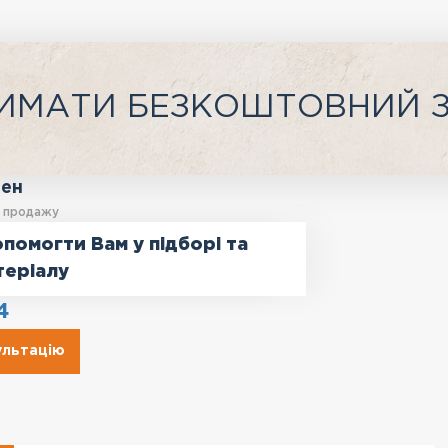
ИМАТИ БЕЗКОШТОВНИЙ 
ген
у продажу
помогти Вам у підборі та
теріалу
4
ультацію